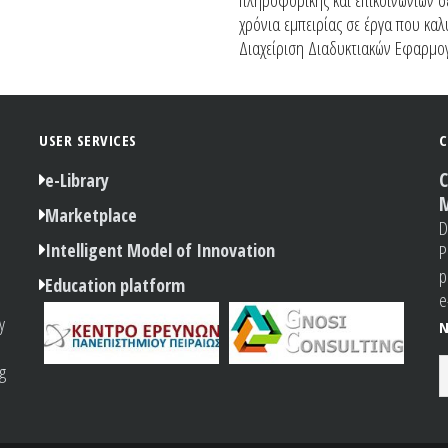
πληροφορικής και επικοινωνιών σε
χρόνια εμπειρίας σε έργα που κα
Διαχείριση Διαδυκτιακών Εφαρμ
USER SERVICES
C
C
e-Library
M
Marketplace
D
Intelligent Model of Innovation
P
p
Education platform
e
y
N
g