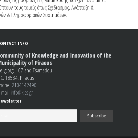
 όλες τις βαθμίδες της εκπαίδευσης. Κατέχει πάνω απο 5
λύπτουν τους τομείς όπως Σχεδιασμός, Ανάπτυξη &
ογών & Πληροφοριακών Συστημάτων.
ONTACT INFO
ommunity of Knowledge and Innovation of the
unicipality of Piraeus
eligiorgi 107 and Tsamadou
.C. 18534, Piraeus
hone.
2104142490
-mail:
info@kics.gr
ewsletter