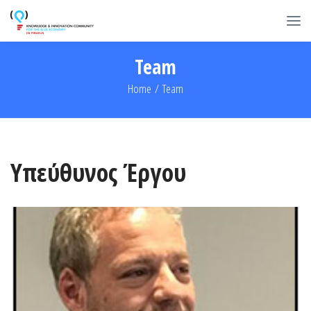
Team
Home
/
Team
Υπεύθυνος Έργου
ΒΙΟΓΡΑΦΙΚΟ
Οικονομικά και Τουριστική Ανταγωνιστικότητα.
μεταπτυχιακό στη Διοίκηση Τουρισμού και διδακτορικό στα Διεθνή
Ο Γεώργιος Γαλανός κατέχει προπτυχιακό Οικονομικής Επιστήμης,