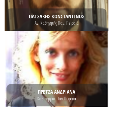
Πληροφορικής του Πανεπιστημίου Πειραιώς. Κατέχει πτυχίο
Ο Κωνσταντίνος Πατσάκης είναι Αναπληρωτής Καθηγητής στο Τμήμα
ΠΑΤΣΑΚΗΣ ΚΩΝΣΤΑΝΤΙΝΟΣ
Αν. Καθηγητής Παν. Πειραιά
ΒΙΟΓΡΑΦΙΚΟ
Τεχνολογία από το Πολυτεχνείο Eindhoven, στην Ολλανδία.
Πανεπιστημίου Πατρών και Διδακτορικό Δίπλωμα στη Βιοϊατρική
Δίπλωμα Ειδίκευσης στη Βιοϊατρική Τεχνολογία του ΕΜΠ και του
Συστημάτων του Πανεπιστημίου Πειραιώς. Κατέχει Μεταπτυχιακό
Η Ανδριάνα A. Πρέντζα είναι καθηγήτρια στο Τμήμα Ψηφιακών
ΠΡΕΤΖΑ ΑΝΔΡΙΑΝΑ
Καθηγήτρια Παν.Πειραιά