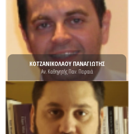
ΒΙΟΓΡΑΦΙΚΟ
πληροφοριακών συστημάτων.
του Πανεπιστημίου Πειραιώς και διδακτορικό δίπλωμα στην ασφάλεια
Εργαστηρίου Ασφάλειας του Τμήματος. Κατέχει πτυχίο Πληροφορικής
Πληροφορικής του Πανεπιστημίου Πειραιώς και διευθυντής του
Ο Κοτζανικολάου Παναγιώτης είναι Αναπληρωτής Καθηγητής στο Τμήμα
ΚΟΤΖΑΝΙΚΟΛΑΟΥ ΠΑΝΑΓΙΩΤΗΣ
Αν. Καθηγητής Παν. Πειραιά
ΒΙΟΓΡΑΦΙΚΟ
πληροφοριών από το Πανεπιστήμιο Πειραιώς.
University of London και διδακτορικό δίπλωμα στην ασφάλεια
μεταπτυχιακό στην ασφάλεια πληροφοριών από το Royal Holloway,
Μαθηματικών από το Εθνικό Καποδιστριακό Πανεπιστήμιο Αθηνών,