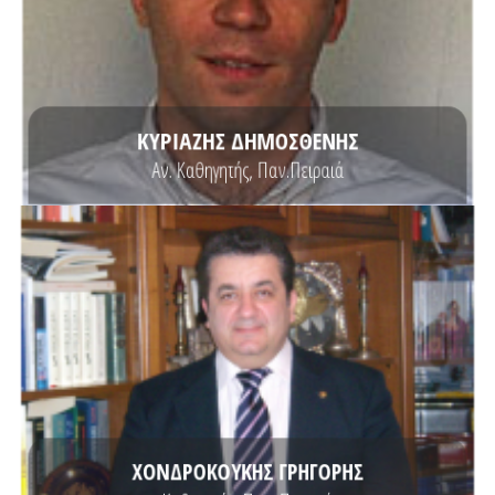
Συστήματα» της σχολής Ηλεκτρολόγων Μηχανικών και Μηχανικών
το διατμηματικό μεταπτυχιακό δίπλωμα σπουδών «Τεχνο-οικονομικά
και Μηχανικών Υπολογιστών του Εθνικού Μετσόβιου Πολυτεχνείου και
Δημοσθένης Κυριαζής έχει πτυχίο στη Σχολή Ηλεκτρολόγων Μηχανικών
ΚΥΡΙΑΖΗΣ ΔΗΜΟΣΘΕΝΗΣ
Αν. Καθηγητής, Παν.Πειραιά
ΒΙΟΓΡΑΦΙΚΟ
Σχεδιασμό και Ανάπτυξη Ομαδικών Συστημάτων Υποστήριξης
στο Birkbeck College London University και Διδακτορικό Δίπλωμα στο
Ανωτάτη Βιομηχανική Σχολή Πειραιώς, Μεταπτυχιακό στη Πληροφορική
Ο Γρηγόριος Χονδροκούκης σπούδασε Διοίκηση Επιχειρήσεων στην
ΧΟΝΔΡΟΚΟΥΚΗΣ ΓΡΗΓΟΡΗΣ