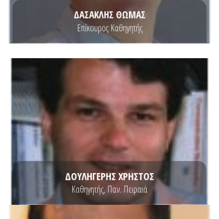
ΔΑΣΑΚΛΗΣ ΘΩΜΑΣ
Επίκουρος Καθηγητής
ΒΙΟΓΡΑΦΙΚΟ
Πανεπιστημίου Πειραιώς.
of Miami, ΗΠΑ. Είναι τώρα καθηγητής στο Τμήμα Πληροφορικής του
Υόρκης, ΗΠΑ. Κατείχε τη θέση του Αναπληρωτή Καθηγητή στο University
το ΕΜΠ και MS, MPhil και PhD από το Πανεπιστήμιο Columbia της Νέας
Ο Χρήστος Δουληγέρης κατέχει Δίπλωμα Ηλεκτρολόγου Μηχανικού από
ΔΟΥΛΗΓΕΡΗΣ ΧΡΗΣΤΟΣ
Καθηγητής, Παν. Πειραιά