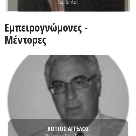
Σύμβουλος
Εμπειρογνώμονες -
Μέντορες
ΒΙΟΓΡΑΦΙΚΟ
του Τύμπινγκεν.
Γερμανίας και μεταπτυχιακό στην Οικονομική Σχολή του Πανεπιστημίου
διδακτορικό στα Οικονομικά από το Πανεπιστήμιο του Tubingen της
Ο Άγγελος Κότιος είναι Πρύτανης Πανεπιστημίου Πειραιώς. Κατέχει
ΚΟΤΙΟΣ ΑΓΓΕΛΟΣ