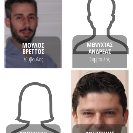
Συστημάτων Υπολογιστών.
Πολυτεχνείο.
Ινστιτούτου Επικοινωνιών και
από το Εθνικό Μετσόβιο
τεχνικός συντονιστής του
και Μηχανικού Υπολογιστών
Ο Μουλός Βρεττός ειναι
Ηλεκτρολόγου Μηχανικού
και Διδακτορικό
Τεχνολογικών Συστημάτων
ΜΕΝΥΧΤΑΣ
ΜΟΥΛΟΣ
μεταπτυχιακό στη Διοίκηση
ΑΝΔΡΕΑΣ
ΒΡΕΤΤΟΣ
έρευνας, κατέχει
Σύμβουλος
Σύμβουλος
μηχανικός λογισμικού και
Ο Ανδρέας Μενύχτας είναι
ΒΙΟΓΡΑΦΙΚΟ
ΒΙΟΓΡΑΦΙΚΟ
Πανεπιστήμιο Αθηνών
(2001).
και Καποδιστριακό
Επικοινωνιών του ΕΜΠ
Πληροφορική από το Εθνικό
τον Τομέα Πληροφορικής και
Μεταπτυχιακό Δίπλωμα στην
Διδακτορικό Δίπλωμα από
Μαθηματικά και
(1997), καθώς και
κατέχει πτυχίο στα
Υπολογιστών από το ΕΜΠ