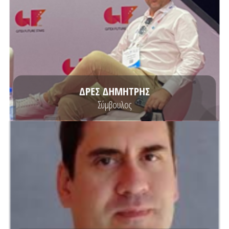
αντίστοιχα έργα του δημόσιου και ιδιωτικού τομέα.
συστημάτων πληροφορικής με δεκαπενταετή εργασιακή εμπειρία σε
Ο Δημήτριος Δρες είναι σύμβουλος πληροφορικής και αναλυτής
ΔΡΕΣ ΔΗΜΗΤΡΗΣ
Σύμβουλος
ΒΙΟΓΡΑΦΙΚΟ
Τεχνολογίας του Πανεπιστημίου Πειραιώς.
Πειραιώς και μεταπτυχιακό στο τμήμα Βιομηχανικής Διοίκησης και
Τμήμα Βιομηχανικής Διοίκησης και Τεχνολογίας στο Πανεπιστήμιο
Επιστημών, Ελληνικό Ανοικτό Πανεπιστήμιο. Κατέχει διδακτορικό στο
Ο Δασακλής Θωμάς είναι επίκουρος Καθηγητής Σχολής Κοινωνικών