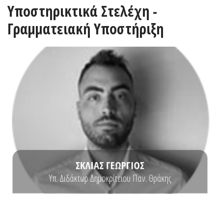
Υποστηρικτικά Στελέχη -
Γραμματειακή Υποστήριξη
ΒΙΟΓΡΑΦΙΚΟ
Professionals από το Πανεπιστήμιο Plymouth University...
Πανεπιστήμιο Θράκης και μεταπτυχιακό MSc στη Μηχανική για Marine
Business Unit. Κατέχει διδακτορικό στα Οικονομικά από το Δημοκρίτειο
International Service Delivery Operation Department, International
Ο Γεώργιος Σκλιάς είναι υπεύθυνος υποστήριξης έργων στο
Υπ. Διδάκτωρ Δημοκρίτειου Παν. Θράκης
ΣΚΛΙΑΣ ΓΕΩΡΓΙΟΣ
Υπ. Διδάκτωρ Δημοκρίτειου Παν. Θράκης
Σκλιάς Γεώργιος