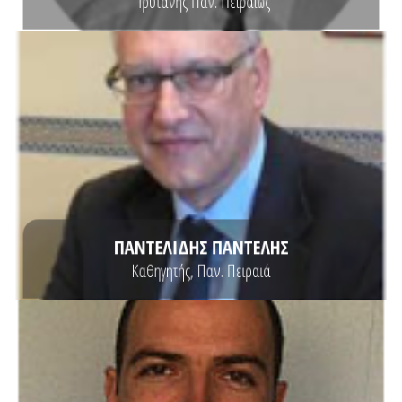
Πρύτανης Παν. Πειραιώς
ΒΙΟΓΡΑΦΙΚΟ
Πανεπιστήμιο Wayne State University.
Πειραιώς. Κατέχει διδακτορικό και μεταπτυχιακό στα οικονομικά από το
Διοικητικών Υποθέσεων και Φοιτητικής Μέριμνας στο Πανεπιστήμιο
Ο Παντελής Παντελίδης είναι Αντιπρύτανης Ακαδημαϊκών Υποθέσεων,
ΠΑΝΤΕΛΙΔΗΣ ΠΑΝΤΕΛΗΣ
Καθηγητής, Παν. Πειραιά
ΒΙΟΓΡΑΦΙΚΟ
Υπολογιστών.