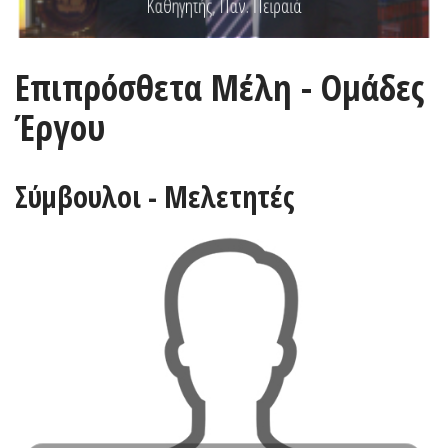
Καθηγητής, Παν. Πειραιά
Επιπρόσθετα Μέλη - Ομάδες
Έργου
Σύμβουλοι - Μελετητές
ΒΙΟΓΡΑΦΙΚΟ
Μηχανικού από το Telecom ParisTech Γαλλίας (2008).
από το ΕΜΠ (2006) και Μεταπτυχιακό Δίπλωμα Ηλεκτρολόγου
λάβει Δίπλωμα Ηλεκτρολόγου Μηχανικού και Μηχανικού Υπολογιστών
πληροφορικής, επικοινωνιών και πληροφοριακών συστημάτων. Έχει
Ο Παναγιώτης Βελτσίστας είναι σύμβουλος-μελετητής τεχνικών έργων