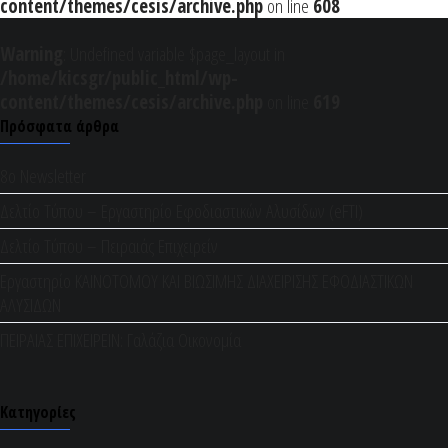
content/themes/cesis/archive.php
on line
608
Warning
: Undefined variable $page_layout in
/home/kicsgr/public_html/wp-
content/themes/cesis/archive.php
on line
619
Πρόσφατα άρθρα
8ο Newsletter
Δελτίο Τύπου – Εργαστηρίο Εφοδιαστικών Αλυσίδων (eFTI)
Δελτίο Τύπου – Πειραιάς Επιχειρείν
Εργαστηρίο ΚΑΙΝΟΤΟΜΟΥ ΚΑΙ ΒΙΩΣΙΜΗΣ ΔΙΑΧΕΙΡΙΣΗΣ ΕΦΟΔΙΑΣΤΙΚΩΝ
ΑΛΥΣΙΔΩΝ
ΠΕΙΡΑΙΑΣ ΕΠΙΧΕΙΡΕΙΝ: Γαλάζια Οικονομία
Kατηγορίες