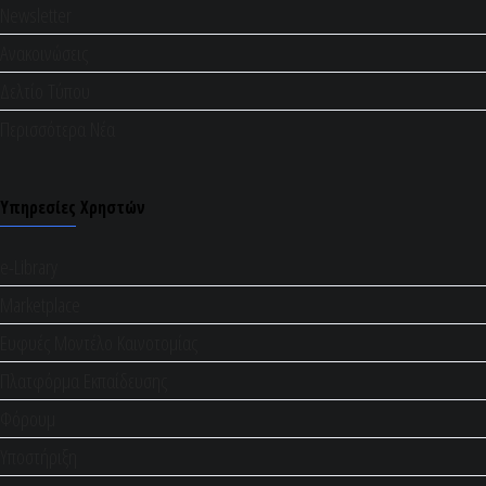
Newsletter
Ανακοινώσεις
Δελτίο Τύπου
Περισσότερα Νέα
Υπηρεσίες Χρηστών
e-Library
Marketplace
Ευφυές Μοντέλο Καινοτομίας
Πλατφόρμα Εκπαίδευσης
Φόρουμ
Υποστήριξη