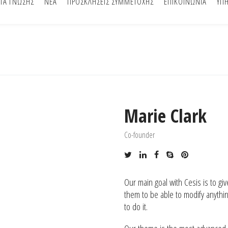
ΤΑ ΓΝΩΣΗΣ
ΝΕΑ
ΠΡΟΣΚΛΗΣΕΙΣ ΣΥΜΜΕΤΟΧΗΣ
ΕΠΙΚΟΙΝΩΝΙΑ
ΥΠΗ
_html/wp-content/themes/cesis/functions/cesis_function
Marie Clark
Co-founder
Our main goal with Cesis is to gi
them to be able to modify anythin
to do it.