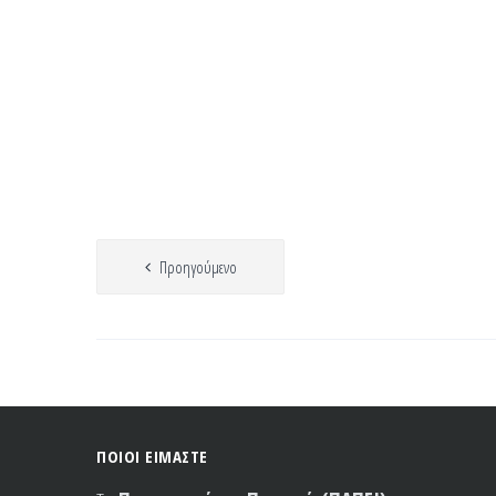
Πλοήγηση
Προηγούμενο
άρθρων
ΠΟΙΟΙ ΕΙΜΑΣΤΕ