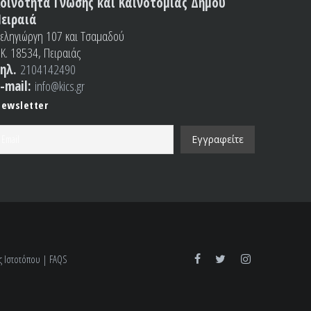
οινότητα Γνώσης και Καινοτομίας Δήμου
ειραιά
εληγιώργη 107 και Τσαμαδού
.Κ. 18534, Πειραιάς
ηλ.
2104142490
-mail:
info@kics.gr
ewsletter
ς Ιστοτόπου
|
FAQS