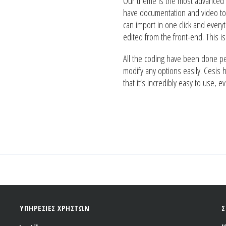
Our theme is the most advanced a
have documentation and video to h
can import in one click and ever
edited from the front-end. This i
All the coding have been done per
modify any options easily. Cesis h
that it’s incredibly easy to use, 
ΥΠΗΡΕΣΙΕΣ ΧΡΗΣΤΩΝ
Σ