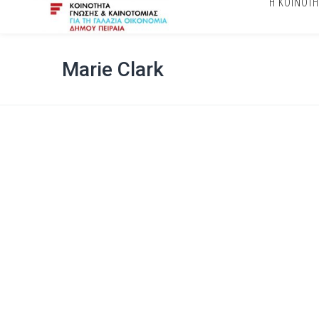
Η ΚΟΙΝΟΤΗ
Warning
: Undefined array key "font-family" in
/home/kicsgr/public
Marie Clark