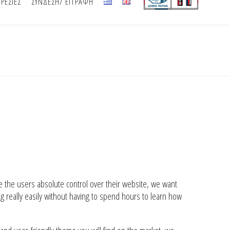
ΡΕΣΙΕΣ
ΣΥΝΔΕΣΗ/ ΕΓΓΡΑΦΗ
s/cesis_meta_css.php
on line
960
Home
/
2015
/
05
/
23
/
Founder
/
Marie Clark
ve the users absolute control over their website, we want
g really easily without having to spend hours to learn how