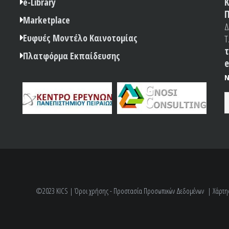
Κ
e-Library
Π
Marketplace
Δ
Ευφυές Μοντέλο Καινοτομίας
Τ
τ
Πλατφόρμα Εκπαίδευσης
e
N
©2023 KICS |
Όροι χρήσης - Προστασία Προσωπικών Δεδομένων
|
Χάρτη