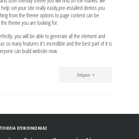
nd user-friendly theme you will find on the market, we
elp set your site really easily,pre-installed demos you
ything from the theme options to page content can be
s the theme you are looking for.
fectly, you will be able to generate all the element and
as so many features it’s incredible and the best part of it is
everyone can build website now.
Επόμενο
ΤΟΙΧΕΙΑ ΕΠΙΚΟΙΝΩΝΙΑΣ